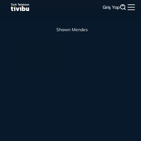
Giriş Yap
Shawn Mendes