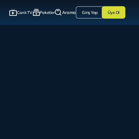
Arama
Canlı TV
Paketler
Giriş Yap
Üye Ol