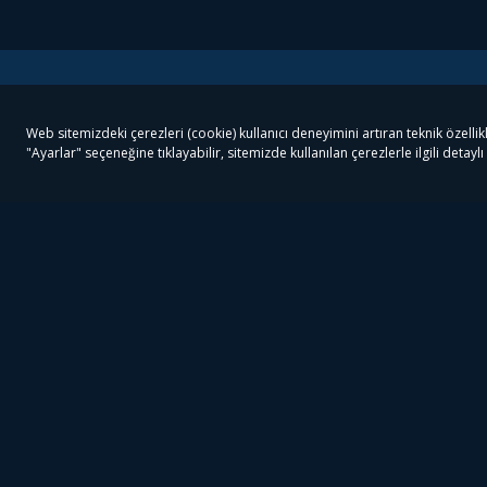
Tivibu
Tivibu Paketler
Ön
Tivibu Android TV
Tivibu GO Süper Paket
Her
Tivibu Nedir?
Tivibu GO Sinema Paketi
Can
Tivibu Kampanyaları
Tivibu Ev Süper Paket
Fil
Bize Ulaşın
Tivibu Ev Sinema Paketi
The
Destek
Tivibu Uydu Süper Paket
The
Ticari Tivibu
Tivibu Uydu Aile Paketi
Dex