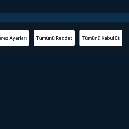
l Metinler
Tivibu’yu İndir
atma Metni
m Koşulları
Sosyal Medyada Tivibu
olitikası
yarları
Erişilebilirlik