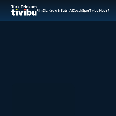
Film
Dizi
Kirala & Satın Al
Çocuk
Spor
Tivibu Nedir?