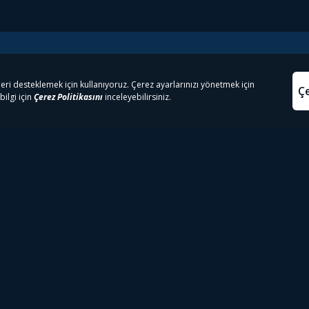
e Çıkanlar
Yasa
kesten Önce İzle | Dizi
Beacon 23 İzle
Aydınl
lı TV
Bullet Train İzle
Kullanı
m İzle
Spor İçerikleri
Çerez P
 Rookie İzle
Tivibu Spor Canlı İzle
Çerez A
 Walking Dead İzle
TRT1 Canlı İzle
ter İzle