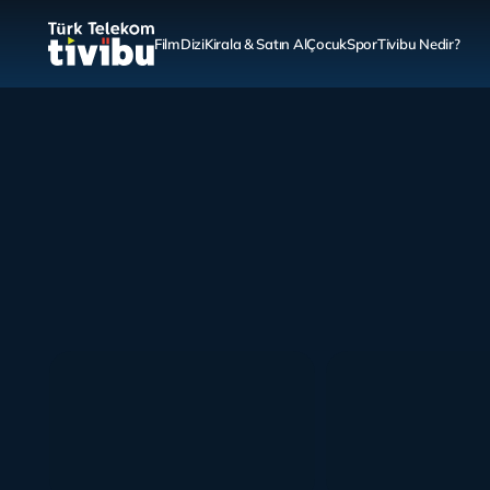
Film
Dizi
Kirala & Satın Al
Çocuk
Spor
Tivibu Nedir?