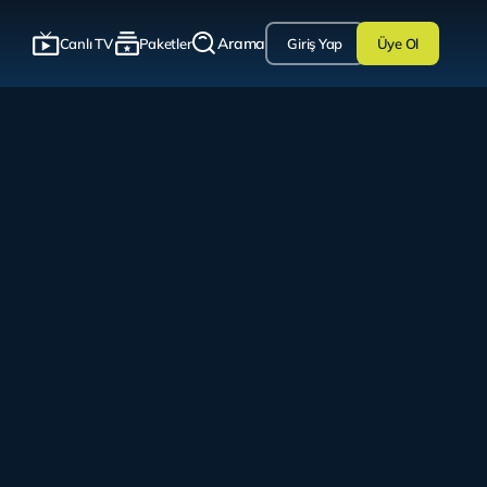
Arama
Canlı TV
Paketler
Giriş Yap
Üye Ol