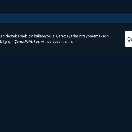
e Çıkanlar
Yasa
kesten Önce İzle | Dizi
Beacon 23 İzle
Aydınl
lı TV
Bullet Train İzle
Kullanı
m İzle
Spor İçerikleri
Çerez P
 Rookie İzle
Tivibu Spor Canlı İzle
Çerez A
 Walking Dead İzle
TRT1 Canlı İzle
ter İzle