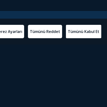
l Metinler
Tivibu’yu İndir
atma Metni
m Koşulları
Sosyal Medyada Tivibu
olitikası
yarları
Erişilebilirlik