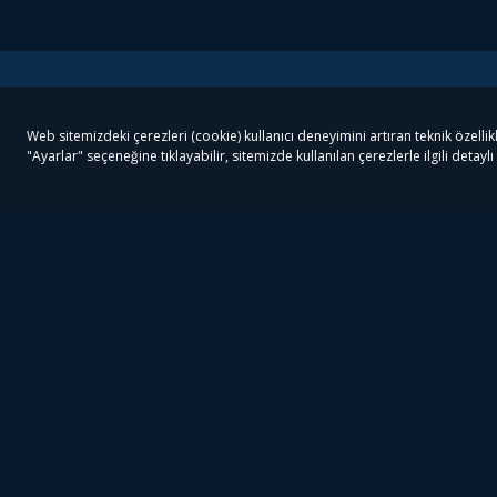
Tivibu
Tivibu Paketler
Ön
Tivibu Android TV
Tivibu GO Süper Paket
Her
Tivibu Nedir?
Tivibu GO Sinema Paketi
Can
Tivibu Kampanyaları
Tivibu Ev Süper Paket
Fil
Bize Ulaşın
Tivibu Ev Sinema Paketi
The
Destek
Tivibu Uydu Süper Paket
The
Ticari Tivibu
Tivibu Uydu Aile Paketi
Dex