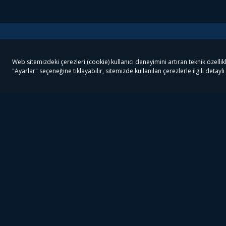
Tivibu
Tivibu Paketler
Ön
Tivibu Android TV
Tivibu GO Süper Paket
Her
Tivibu Nedir?
Tivibu GO Sinema Paketi
Can
Tivibu Kampanyaları
Tivibu Ev Süper Paket
Fil
Bize Ulaşın
Tivibu Ev Sinema Paketi
The
Destek
Tivibu Uydu Süper Paket
The
Ticari Tivibu
Tivibu Uydu Aile Paketi
Dex