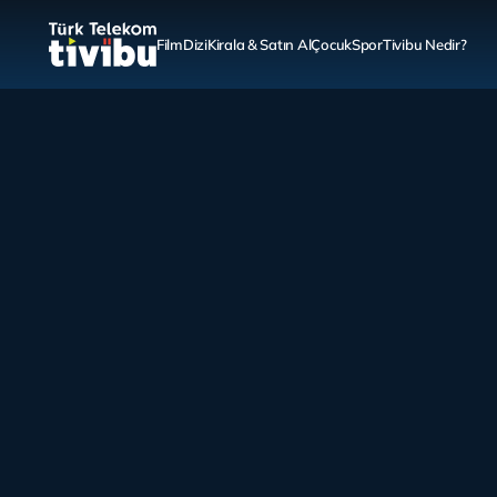
Film
Dizi
Kirala & Satın Al
Çocuk
Spor
Tivibu Nedir?