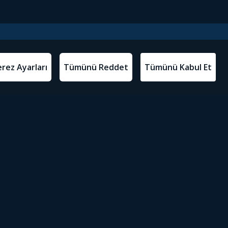
l Metinler
Tivibu’yu İndir
atma Metni
m Koşulları
Sosyal Medyada Tivibu
olitikası
yarları
Erişilebilirlik