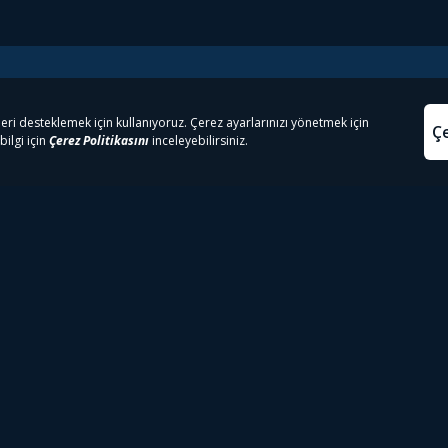
e Çıkanlar
Yasa
kesten Önce İzle | Dizi
Beacon 23 İzle
Aydınl
lı TV
Bullet Train İzle
Kullanı
m İzle
Spor İçerikleri
Çerez P
 Rookie İzle
Tivibu Spor Canlı İzle
Çerez A
 Walking Dead İzle
TRT1 Canlı İzle
ter İzle