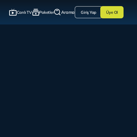
Arama
Canlı TV
Paketler
Giriş Yap
Üye Ol