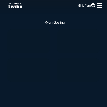
Giriş Yap
Ryan Gosling