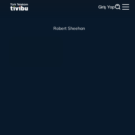
Giriş Yap
Robert Sheehan