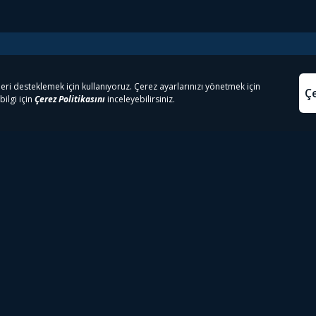
e Çıkanlar
Yasa
kesten Önce İzle | Dizi
Beacon 23 İzle
Aydınl
lı TV
Bullet Train İzle
Kullanı
m İzle
Spor İçerikleri
Çerez P
 Rookie İzle
Tivibu Spor Canlı İzle
Çerez A
 Walking Dead İzle
TRT1 Canlı İzle
ter İzle