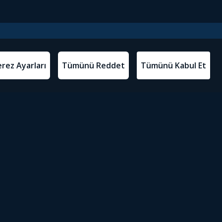
l Metinler
Tivibu’yu İndir
atma Metni
m Koşulları
Sosyal Medyada Tivibu
olitikası
yarları
Erişilebilirlik