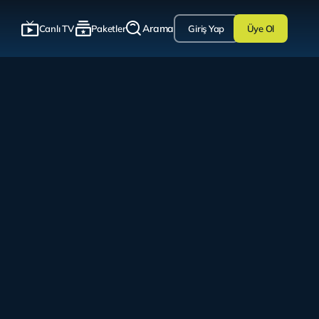
Arama
Canlı TV
Paketler
Giriş Yap
Üye Ol