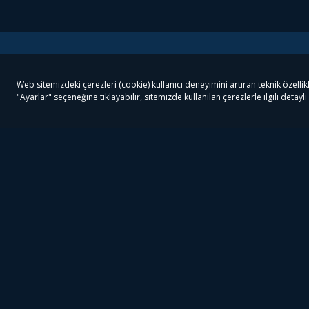
Tivibu
Tivibu Paketler
Ön
Tivibu Android TV
Tivibu GO Süper Paket
Her
Tivibu Nedir?
Tivibu GO Sinema Paketi
Can
Tivibu Kampanyaları
Tivibu Ev Süper Paket
Fil
Bize Ulaşın
Tivibu Ev Sinema Paketi
The
Destek
Tivibu Uydu Süper Paket
The
Ticari Tivibu
Tivibu Uydu Aile Paketi
Dex