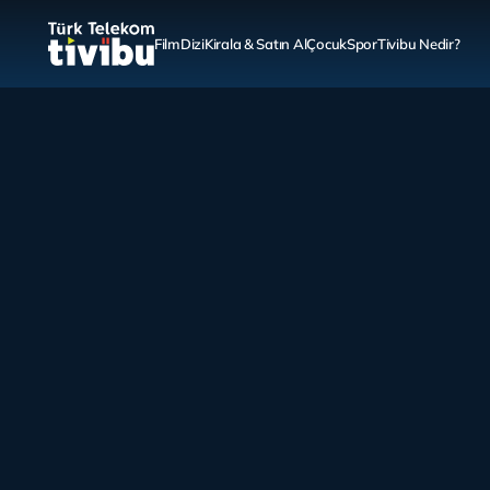
Film
Dizi
Kirala & Satın Al
Çocuk
Spor
Tivibu Nedir?