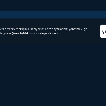
e Çıkanlar
Yasa
kesten Önce İzle | Dizi
Beacon 23 İzle
Aydınl
lı TV
Bullet Train İzle
Kullanı
m İzle
Spor İçerikleri
Çerez P
 Rookie İzle
Tivibu Spor Canlı İzle
Çerez A
 Walking Dead İzle
TRT1 Canlı İzle
ter İzle