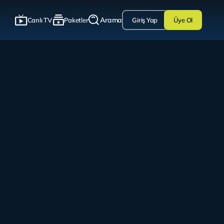
Arama
Canlı TV
Paketler
Giriş Yap
Üye Ol