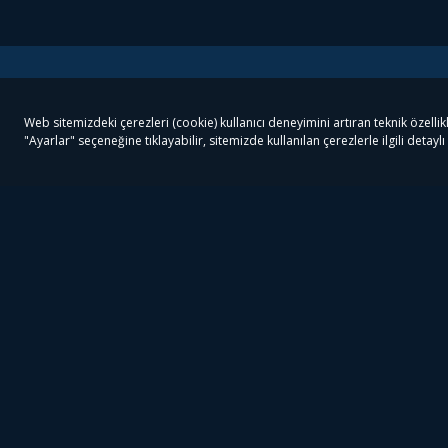
Tivibu
Tivibu Paketler
Ön
Tivibu Android TV
Tivibu GO Süper Paket
Her
Tivibu Nedir?
Tivibu GO Sinema Paketi
Can
Tivibu Kampanyaları
Tivibu Ev Süper Paket
Fil
Bize Ulaşın
Tivibu Ev Sinema Paketi
The
Destek
Tivibu Uydu Süper Paket
The
Ticari Tivibu
Tivibu Uydu Aile Paketi
Dex