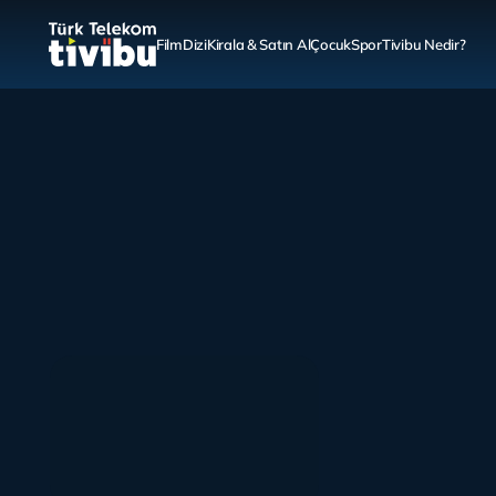
Film
Dizi
Kirala & Satın Al
Çocuk
Spor
Tivibu Nedir?