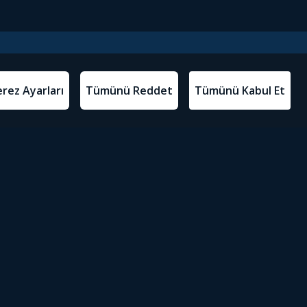
l Metinler
Tivibu’yu İndir
atma Metni
m Koşulları
Sosyal Medyada Tivibu
olitikası
yarları
Erişilebilirlik