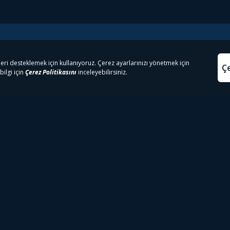
e Çıkanlar
Yasa
kesten Önce İzle | Dizi
Beacon 23 İzle
Aydınl
lı TV
Bullet Train İzle
Kullanı
m İzle
Spor İçerikleri
Çerez P
 Rookie İzle
Tivibu Spor Canlı İzle
Çerez A
 Walking Dead İzle
TRT1 Canlı İzle
ter İzle