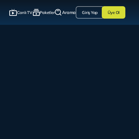
Arama
Canlı TV
Paketler
Giriş Yap
Üye Ol