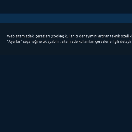
Tivibu
Tivibu Paketler
Ön
Tivibu Android TV
Tivibu GO Süper Paket
Her
Tivibu Nedir?
Tivibu GO Sinema Paketi
Can
Tivibu Kampanyaları
Tivibu Ev Süper Paket
Fil
Bize Ulaşın
Tivibu Ev Sinema Paketi
The
Destek
Tivibu Uydu Süper Paket
The
Ticari Tivibu
Tivibu Uydu Aile Paketi
Dex