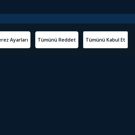
l Metinler
Tivibu’yu İndir
atma Metni
m Koşulları
Sosyal Medyada Tivibu
olitikası
yarları
Erişilebilirlik