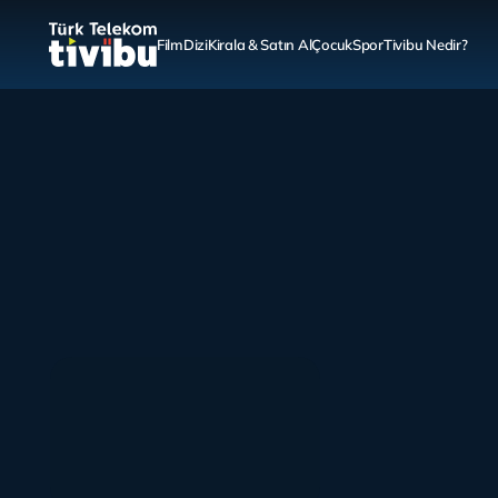
Film
Dizi
Kirala & Satın Al
Çocuk
Spor
Tivibu Nedir?