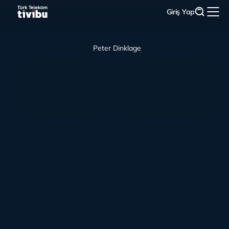
Giriş Yap
Peter Dinklage