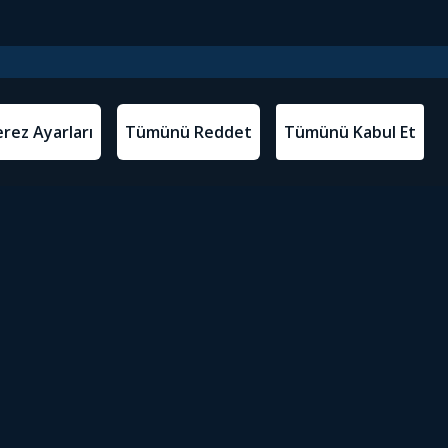
l Metinler
Tivibu’yu İndir
atma Metni
m Koşulları
Sosyal Medyada Tivibu
olitikası
yarları
Erişilebilirlik