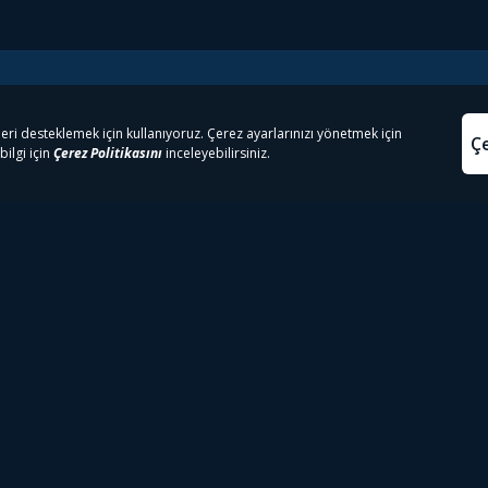
e Çıkanlar
Yasa
kesten Önce İzle | Dizi
Beacon 23 İzle
Aydınl
lı TV
Bullet Train İzle
Kullanı
m İzle
Spor İçerikleri
Çerez P
 Rookie İzle
Tivibu Spor Canlı İzle
Çerez A
 Walking Dead İzle
TRT1 Canlı İzle
ter İzle