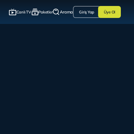
Arama
Canlı TV
Paketler
Giriş Yap
Üye Ol