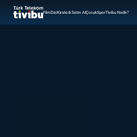
Film
Dizi
Kirala & Satın Al
Çocuk
Spor
Tivibu Nedir?