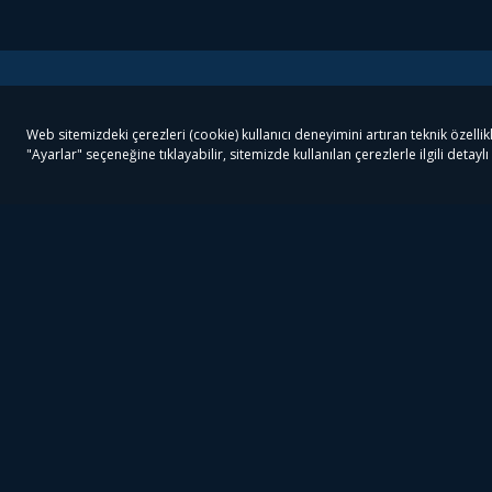
Tivibu
Tivibu Paketler
Ön
Tivibu Android TV
Tivibu GO Süper Paket
Her
Tivibu Nedir?
Tivibu GO Sinema Paketi
Can
Tivibu Kampanyaları
Tivibu Ev Süper Paket
Fil
Bize Ulaşın
Tivibu Ev Sinema Paketi
The
Destek
Tivibu Uydu Süper Paket
The
Ticari Tivibu
Tivibu Uydu Aile Paketi
Dex