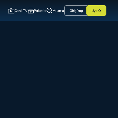
Arama
Canlı TV
Paketler
Giriş Yap
Üye Ol