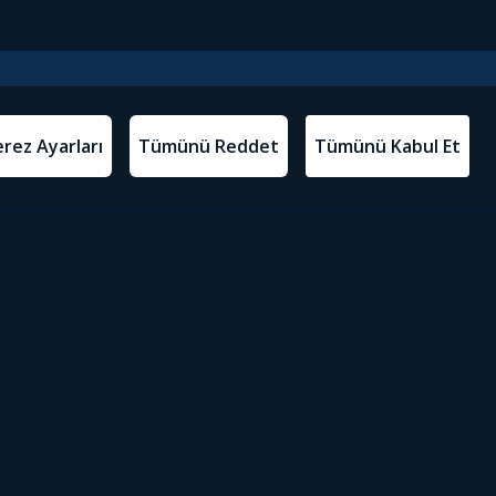
l Metinler
Tivibu’yu İndir
atma Metni
m Koşulları
Sosyal Medyada Tivibu
olitikası
yarları
Erişilebilirlik