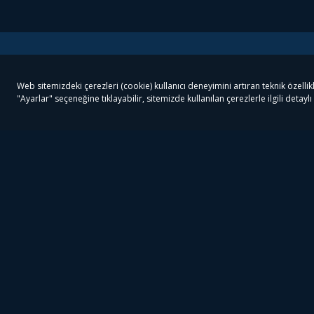
Tivibu
Tivibu Paketler
Ön
Tivibu Android TV
Tivibu GO Süper Paket
Her
Tivibu Nedir?
Tivibu GO Sinema Paketi
Can
Tivibu Kampanyaları
Tivibu Ev Süper Paket
Fil
Bize Ulaşın
Tivibu Ev Sinema Paketi
The
Destek
Tivibu Uydu Süper Paket
The
Ticari Tivibu
Tivibu Uydu Aile Paketi
Dex