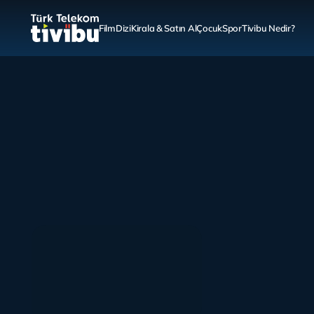
Film
Dizi
Kirala & Satın Al
Çocuk
Spor
Tivibu Nedir?