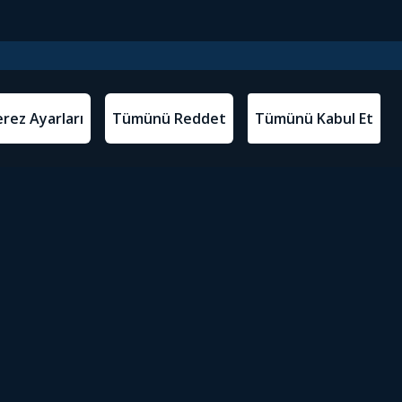
l Metinler
Tivibu’yu İndir
atma Metni
m Koşulları
Sosyal Medyada Tivibu
olitikası
yarları
Erişilebilirlik