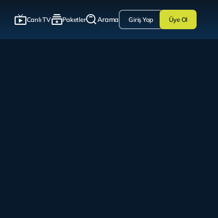
Arama
Canlı TV
Paketler
Giriş Yap
Üye Ol