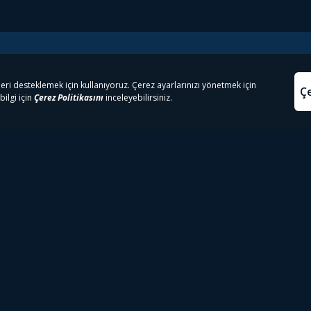
e Çıkanlar
Yasa
kesten Önce İzle | Dizi
Beacon 23 İzle
Aydınl
lı TV
Bullet Train İzle
Kullanı
m İzle
Spor İçerikleri
Çerez P
 Rookie İzle
Tivibu Spor Canlı İzle
Çerez A
 Walking Dead İzle
TRT1 Canlı İzle
ter İzle