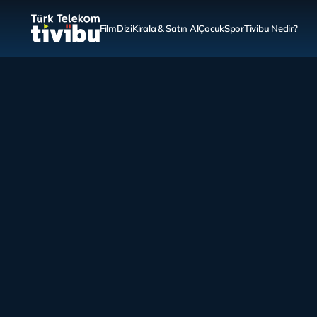
Film
Dizi
Kirala & Satın Al
Çocuk
Spor
Tivibu Nedir?