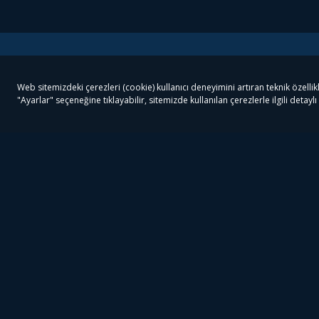
Tivibu
Tivibu Paketler
Ön
Tivibu Android TV
Tivibu GO Süper Paket
Her
Tivibu Nedir?
Tivibu GO Sinema Paketi
Can
Tivibu Kampanyaları
Tivibu Ev Süper Paket
Fil
Bize Ulaşın
Tivibu Ev Sinema Paketi
The
Destek
Tivibu Uydu Süper Paket
The
Ticari Tivibu
Tivibu Uydu Aile Paketi
Dex