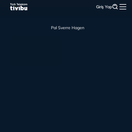
Giriş Yap
Pal Sverre Hagen