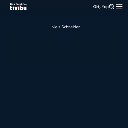
Giriş Yap
Niels Schneider