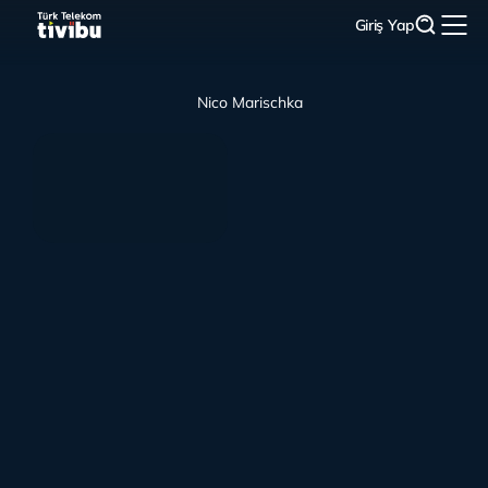
Giriş Yap
Nico Marischka