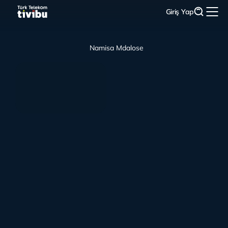
Giriş Yap
Namisa Mdalose