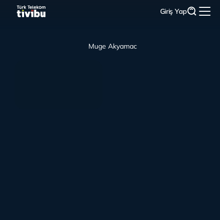
Giriş Yap
Muge Akyamac