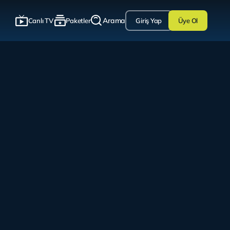
Arama
Canlı TV
Paketler
Giriş Yap
Üye Ol