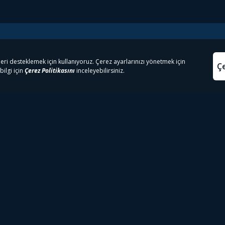
e Çıkanlar
Yasa
kesten Önce İzle | Dizi
Beacon 23 İzle
Aydınl
lı TV
Bullet Train İzle
Kullanı
m İzle
Spor İçerikleri
Çerez P
 Rookie İzle
Tivibu Spor Canlı İzle
Çerez A
 Walking Dead İzle
TRT1 Canlı İzle
ter İzle