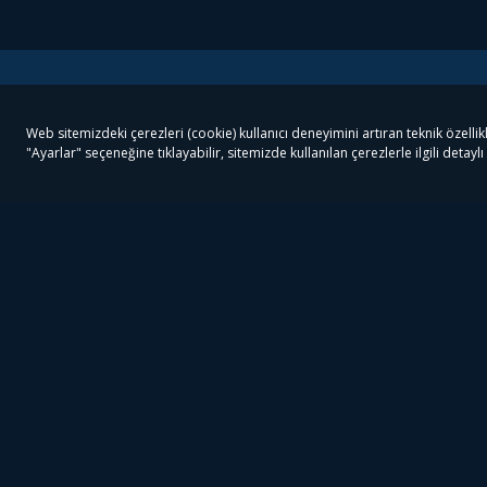
Tivibu
Tivibu Paketler
Ön
Tivibu Android TV
Tivibu GO Süper Paket
Her
Tivibu Nedir?
Tivibu GO Sinema Paketi
Can
Tivibu Kampanyaları
Tivibu Ev Süper Paket
Fil
Bize Ulaşın
Tivibu Ev Sinema Paketi
The
Destek
Tivibu Uydu Süper Paket
The
Ticari Tivibu
Tivibu Uydu Aile Paketi
Dex