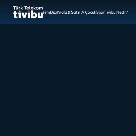
Film
Dizi
Kirala & Satın Al
Çocuk
Spor
Tivibu Nedir?