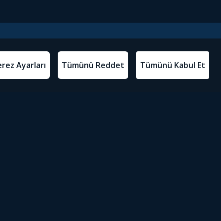
l Metinler
Tivibu’yu İndir
atma Metni
m Koşulları
Sosyal Medyada Tivibu
olitikası
yarları
Erişilebilirlik