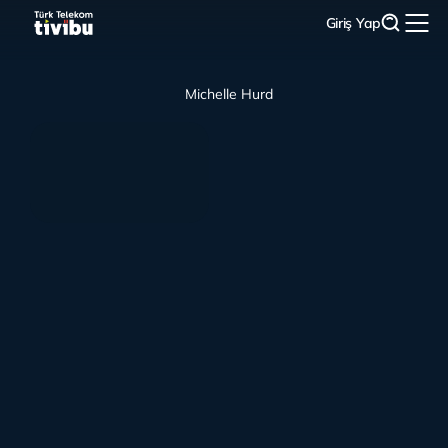
Giriş Yap
Michelle Hurd