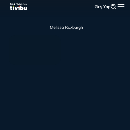
Giriş Yap
Melissa Roxburgh