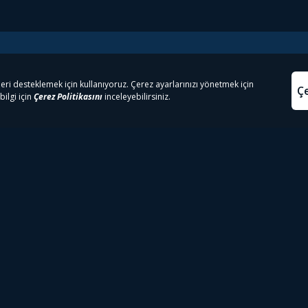
e Çıkanlar
Yasa
kesten Önce İzle | Dizi
Beacon 23 İzle
Aydınl
lı TV
Bullet Train İzle
Kullanı
m İzle
Spor İçerikleri
Çerez P
 Rookie İzle
Tivibu Spor Canlı İzle
Çerez A
 Walking Dead İzle
TRT1 Canlı İzle
ter İzle