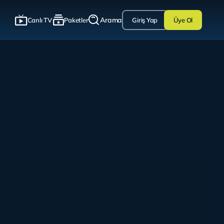
Arama
Canlı TV
Paketler
Giriş Yap
Üye Ol