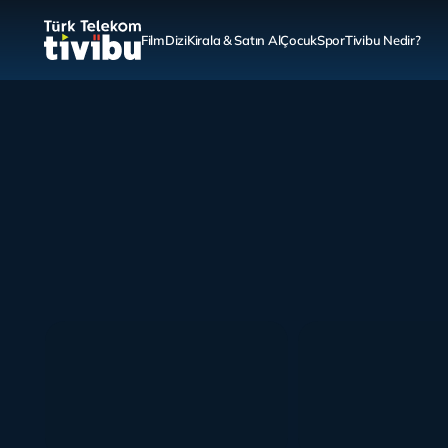
Film
Dizi
Kirala & Satın Al
Çocuk
Spor
Tivibu Nedir?