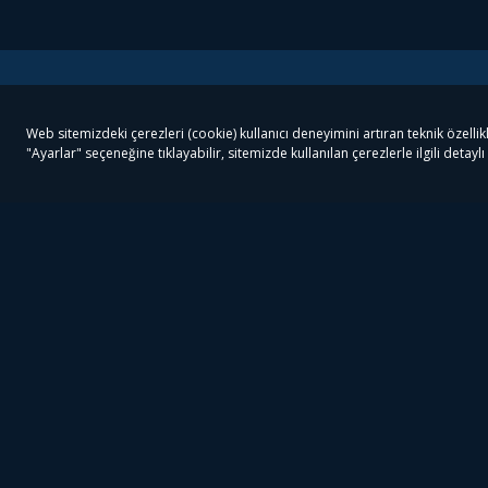
Tivibu
Tivibu Paketler
Ön
Tivibu Android TV
Tivibu GO Süper Paket
Her
Tivibu Nedir?
Tivibu GO Sinema Paketi
Can
Tivibu Kampanyaları
Tivibu Ev Süper Paket
Fil
Bize Ulaşın
Tivibu Ev Sinema Paketi
The
Destek
Tivibu Uydu Süper Paket
The
Ticari Tivibu
Tivibu Uydu Aile Paketi
Dex