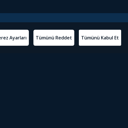
l Metinler
Tivibu’yu İndir
atma Metni
m Koşulları
Sosyal Medyada Tivibu
olitikası
yarları
Erişilebilirlik