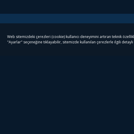
Tivibu
Tivibu Paketler
Ön
Tivibu Android TV
Tivibu GO Süper Paket
Her
Tivibu Nedir?
Tivibu GO Sinema Paketi
Can
Tivibu Kampanyaları
Tivibu Ev Süper Paket
Fil
Bize Ulaşın
Tivibu Ev Sinema Paketi
The
Destek
Tivibu Uydu Süper Paket
The
Ticari Tivibu
Tivibu Uydu Aile Paketi
Dex