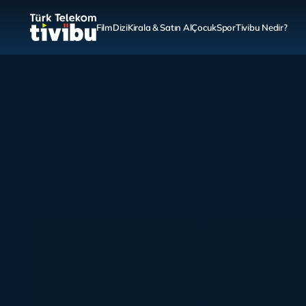
Film
Dizi
Kirala & Satın Al
Çocuk
Spor
Tivibu Nedir?