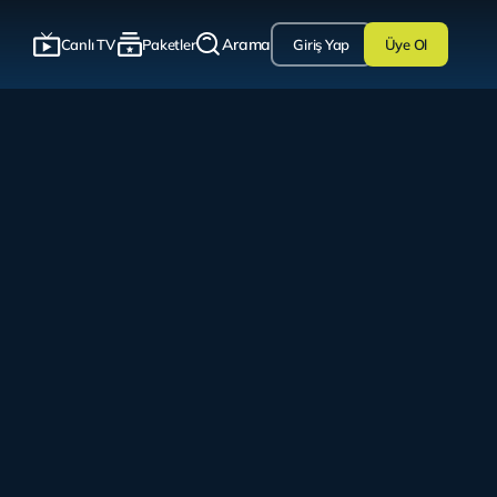
Arama
Canlı TV
Paketler
Giriş Yap
Üye Ol