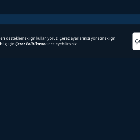
e Çıkanlar
Yasa
kesten Önce İzle | Dizi
Beacon 23 İzle
Aydınl
lı TV
Bullet Train İzle
Kullanı
m İzle
Spor İçerikleri
Çerez P
 Rookie İzle
Tivibu Spor Canlı İzle
Çerez A
 Walking Dead İzle
TRT1 Canlı İzle
ter İzle