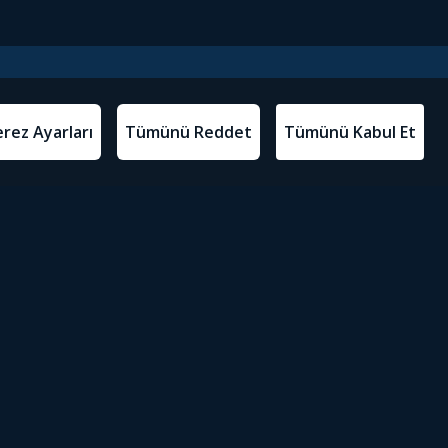
l Metinler
Tivibu’yu İndir
atma Metni
m Koşulları
Sosyal Medyada Tivibu
olitikası
yarları
Erişilebilirlik