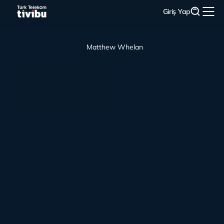
Giriş Yap
Matthew Whelan