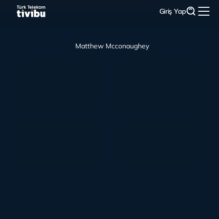
Giriş Yap
Matthew Mcconaughey