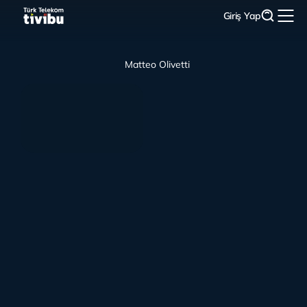
Giriş Yap
Matteo Olivetti