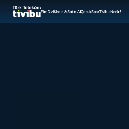
Film
Dizi
Kirala & Satın Al
Çocuk
Spor
Tivibu Nedir?