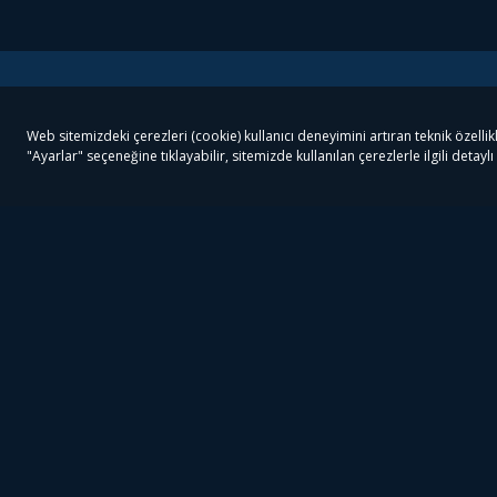
Tivibu
Tivibu Paketler
Ön
Tivibu Android TV
Tivibu GO Süper Paket
Her
Tivibu Nedir?
Tivibu GO Sinema Paketi
Can
Tivibu Kampanyaları
Tivibu Ev Süper Paket
Fil
Bize Ulaşın
Tivibu Ev Sinema Paketi
The
Destek
Tivibu Uydu Süper Paket
The
Ticari Tivibu
Tivibu Uydu Aile Paketi
Dex