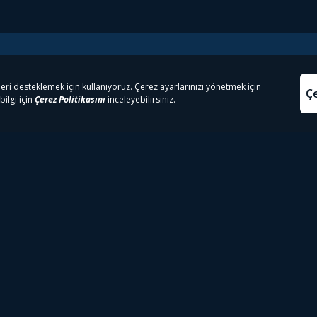
e Çıkanlar
Yasa
kesten Önce İzle | Dizi
Beacon 23 İzle
Aydınl
lı TV
Bullet Train İzle
Kullanı
m İzle
Spor İçerikleri
Çerez P
 Rookie İzle
Tivibu Spor Canlı İzle
Çerez A
 Walking Dead İzle
TRT1 Canlı İzle
ter İzle