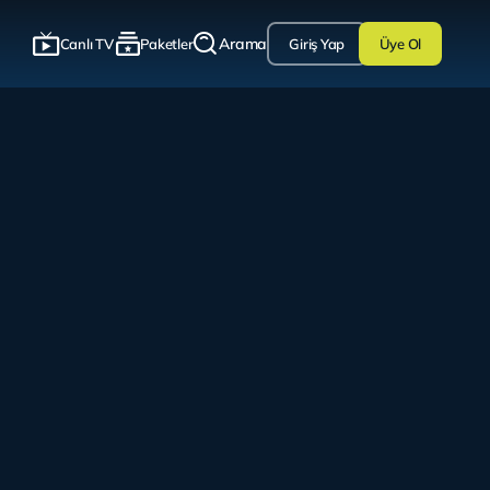
Arama
Canlı TV
Paketler
Giriş Yap
Üye Ol