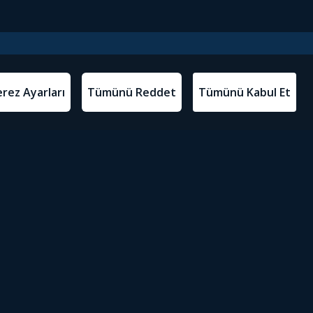
l Metinler
Tivibu’yu İndir
atma Metni
m Koşulları
Sosyal Medyada Tivibu
olitikası
yarları
Erişilebilirlik