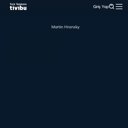
Giriş Yap
Martin Hronsky