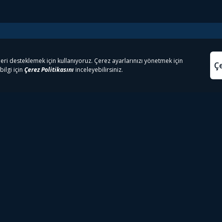
e Çıkanlar
Yasa
kesten Önce İzle | Dizi
Beacon 23 İzle
Aydınl
lı TV
Bullet Train İzle
Kullanı
m İzle
Spor İçerikleri
Çerez P
 Rookie İzle
Tivibu Spor Canlı İzle
Çerez A
 Walking Dead İzle
TRT1 Canlı İzle
ter İzle