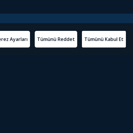
l Metinler
Tivibu’yu İndir
atma Metni
m Koşulları
Sosyal Medyada Tivibu
olitikası
yarları
Erişilebilirlik