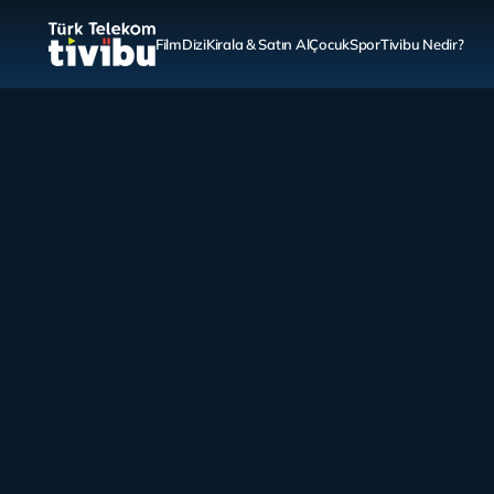
Film
Dizi
Kirala & Satın Al
Çocuk
Spor
Tivibu Nedir?