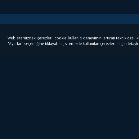
Tivibu
Tivibu Paketler
Ön
Tivibu Android TV
Tivibu GO Süper Paket
Her
Tivibu Nedir?
Tivibu GO Sinema Paketi
Can
Tivibu Kampanyaları
Tivibu Ev Süper Paket
Fil
Bize Ulaşın
Tivibu Ev Sinema Paketi
The
Destek
Tivibu Uydu Süper Paket
The
Ticari Tivibu
Tivibu Uydu Aile Paketi
Dex