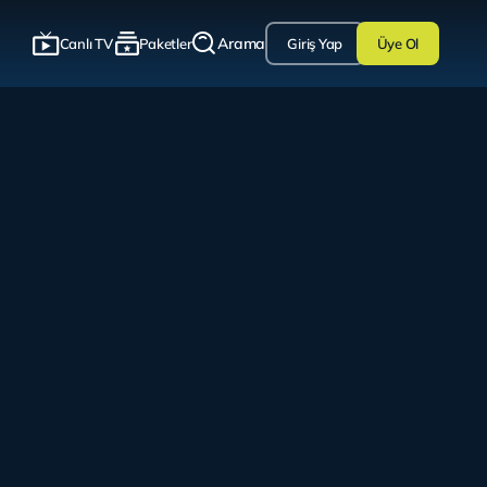
Arama
Canlı TV
Paketler
Giriş Yap
Üye Ol