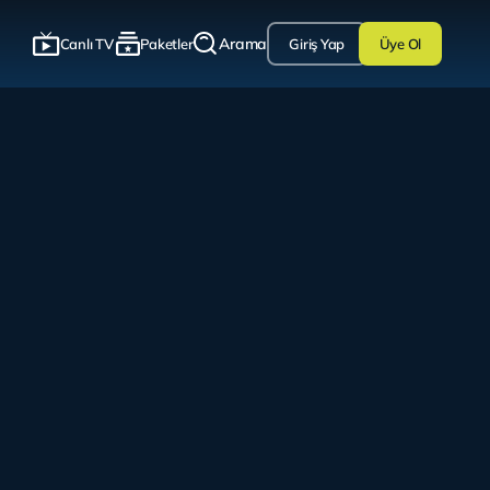
Arama
Canlı TV
Paketler
Giriş Yap
Üye Ol