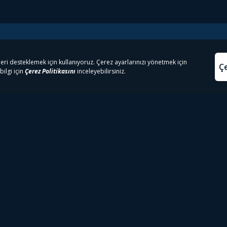
e Çıkanlar
Yasa
kesten Önce İzle | Dizi
Beacon 23 İzle
Aydınl
lı TV
Bullet Train İzle
Kullanı
m İzle
Spor İçerikleri
Çerez P
 Rookie İzle
Tivibu Spor Canlı İzle
Çerez A
 Walking Dead İzle
TRT1 Canlı İzle
ter İzle