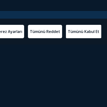
l Metinler
Tivibu’yu İndir
atma Metni
m Koşulları
Sosyal Medyada Tivibu
olitikası
yarları
Erişilebilirlik