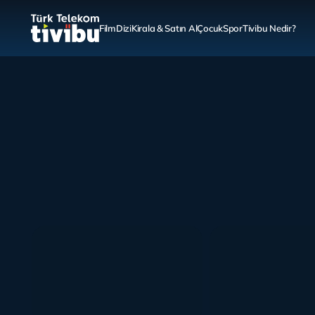
Film
Dizi
Kirala & Satın Al
Çocuk
Spor
Tivibu Nedir?