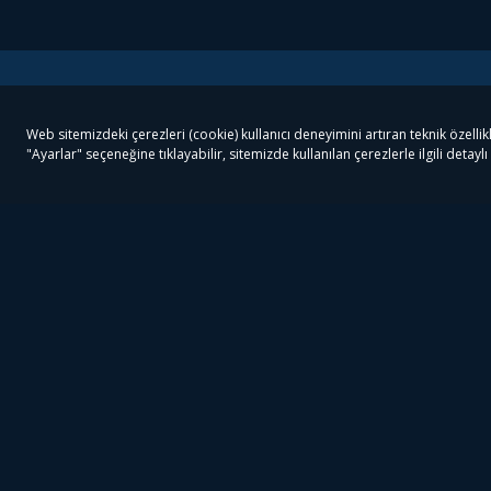
Tivibu
Tivibu Paketler
Ön
Tivibu Android TV
Tivibu GO Süper Paket
Her
Tivibu Nedir?
Tivibu GO Sinema Paketi
Can
Tivibu Kampanyaları
Tivibu Ev Süper Paket
Fil
Bize Ulaşın
Tivibu Ev Sinema Paketi
The
Destek
Tivibu Uydu Süper Paket
The
Ticari Tivibu
Tivibu Uydu Aile Paketi
Dex