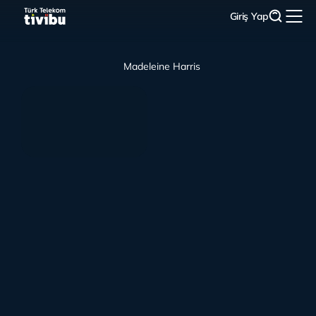
Giriş Yap
Madeleine Harris