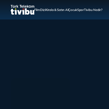
Film
Dizi
Kirala & Satın Al
Çocuk
Spor
Tivibu Nedir?