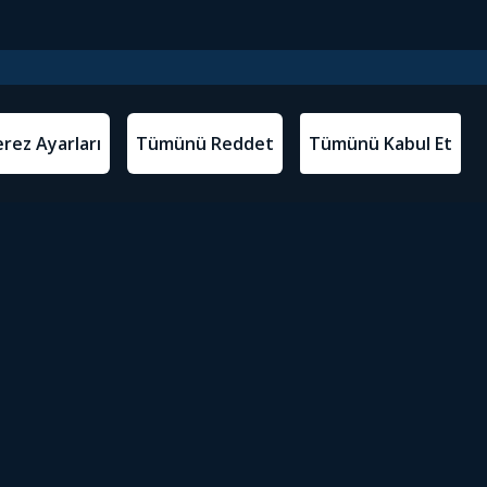
l Metinler
Tivibu’yu İndir
atma Metni
m Koşulları
Sosyal Medyada Tivibu
olitikası
yarları
Erişilebilirlik