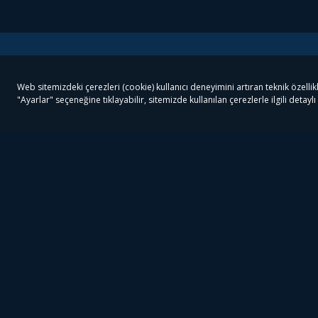
Tivibu
Tivibu Paketler
Ön
Tivibu Android TV
Tivibu GO Süper Paket
Her
Tivibu Nedir?
Tivibu GO Sinema Paketi
Can
Tivibu Kampanyaları
Tivibu Ev Süper Paket
Fil
Bize Ulaşın
Tivibu Ev Sinema Paketi
The
Destek
Tivibu Uydu Süper Paket
The
Ticari Tivibu
Tivibu Uydu Aile Paketi
Dex