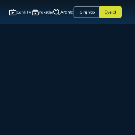
Arama
Canlı TV
Paketler
Giriş Yap
Üye Ol