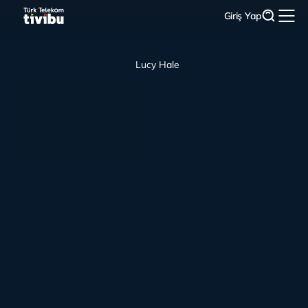
Giriş Yap
Lucy Hale