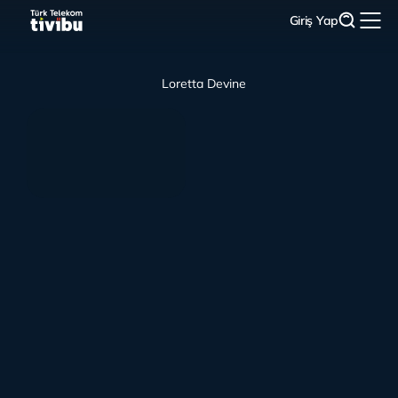
Giriş Yap
Loretta Devine