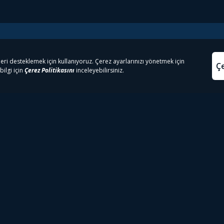
e Çıkanlar
Yasa
kesten Önce İzle | Dizi
Beacon 23 İzle
Aydınl
lı TV
Bullet Train İzle
Kullanı
m İzle
Spor İçerikleri
Çerez P
 Rookie İzle
Tivibu Spor Canlı İzle
Çerez A
 Walking Dead İzle
TRT1 Canlı İzle
ter İzle