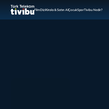
Film
Dizi
Kirala & Satın Al
Çocuk
Spor
Tivibu Nedir?