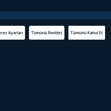
l Metinler
Tivibu’yu İndir
atma Metni
m Koşulları
Sosyal Medyada Tivibu
olitikası
yarları
Erişilebilirlik