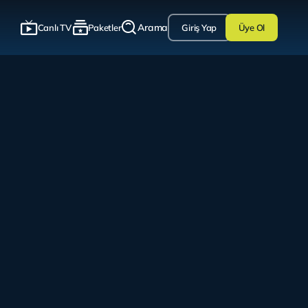
Arama
Canlı TV
Paketler
Giriş Yap
Üye Ol