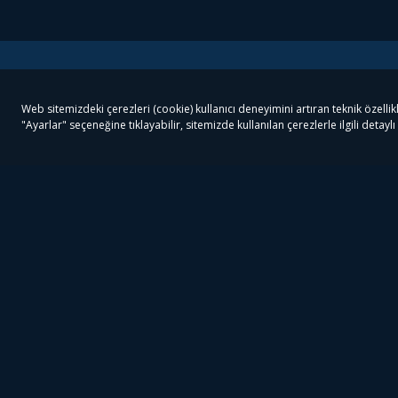
Tivibu
Tivibu Paketler
Ön
Tivibu Android TV
Tivibu GO Süper Paket
Her
Tivibu Nedir?
Tivibu GO Sinema Paketi
Can
Tivibu Kampanyaları
Tivibu Ev Süper Paket
Fil
Bize Ulaşın
Tivibu Ev Sinema Paketi
The
Destek
Tivibu Uydu Süper Paket
The
Ticari Tivibu
Tivibu Uydu Aile Paketi
Dex