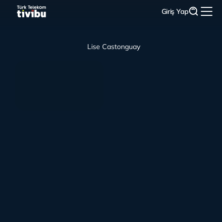
Giriş Yap
Lise Castonguay