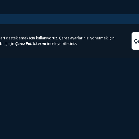
e Çıkanlar
Yasa
kesten Önce İzle | Dizi
Beacon 23 İzle
Aydınl
lı TV
Bullet Train İzle
Kullanı
m İzle
Spor İçerikleri
Çerez P
 Rookie İzle
Tivibu Spor Canlı İzle
Çerez A
 Walking Dead İzle
TRT1 Canlı İzle
ter İzle