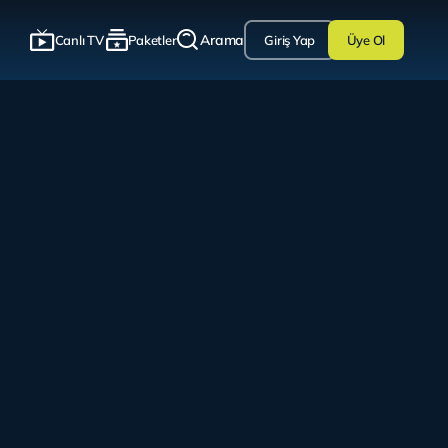
Arama
Canlı TV
Paketler
Giriş Yap
Üye Ol