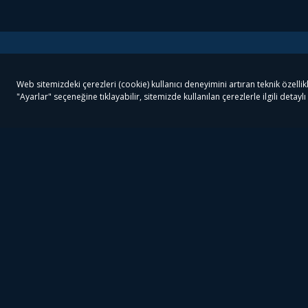
Tivibu
Tivibu Paketler
Ön
Tivibu Android TV
Tivibu GO Süper Paket
Her
Tivibu Nedir?
Tivibu GO Sinema Paketi
Can
Tivibu Kampanyaları
Tivibu Ev Süper Paket
Fil
Bize Ulaşın
Tivibu Ev Sinema Paketi
The
Destek
Tivibu Uydu Süper Paket
The
Ticari Tivibu
Tivibu Uydu Aile Paketi
Dex