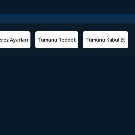
l Metinler
Tivibu’yu İndir
atma Metni
m Koşulları
Sosyal Medyada Tivibu
olitikası
yarları
Erişilebilirlik