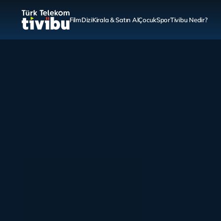
Film
Dizi
Kirala & Satın Al
Çocuk
Spor
Tivibu Nedir?