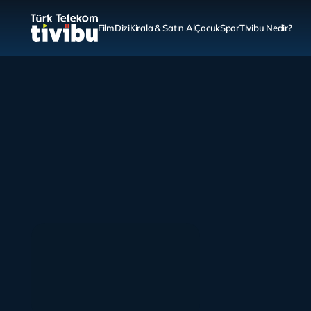
Film
Dizi
Kirala & Satın Al
Çocuk
Spor
Tivibu Nedir?