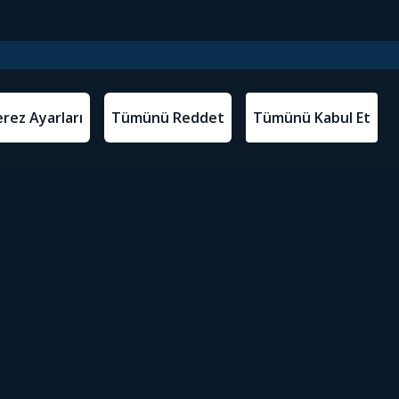
l Metinler
Tivibu’yu İndir
atma Metni
m Koşulları
Sosyal Medyada Tivibu
olitikası
yarları
Erişilebilirlik