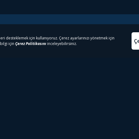
e Çıkanlar
Yasa
kesten Önce İzle | Dizi
Beacon 23 İzle
Aydınl
lı TV
Bullet Train İzle
Kullanı
m İzle
Spor İçerikleri
Çerez P
 Rookie İzle
Tivibu Spor Canlı İzle
Çerez A
 Walking Dead İzle
TRT1 Canlı İzle
ter İzle