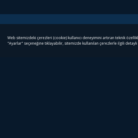
Tivibu
Tivibu Paketler
Ön
Tivibu Android TV
Tivibu GO Süper Paket
Her
Tivibu Nedir?
Tivibu GO Sinema Paketi
Can
Tivibu Kampanyaları
Tivibu Ev Süper Paket
Fil
Bize Ulaşın
Tivibu Ev Sinema Paketi
The
Destek
Tivibu Uydu Süper Paket
The
Ticari Tivibu
Tivibu Uydu Aile Paketi
Dex