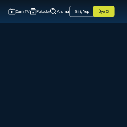
Arama
Canlı TV
Paketler
Giriş Yap
Üye Ol