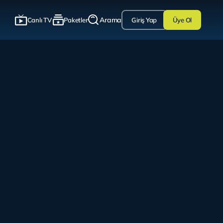
Arama
Canlı TV
Paketler
Giriş Yap
Üye Ol