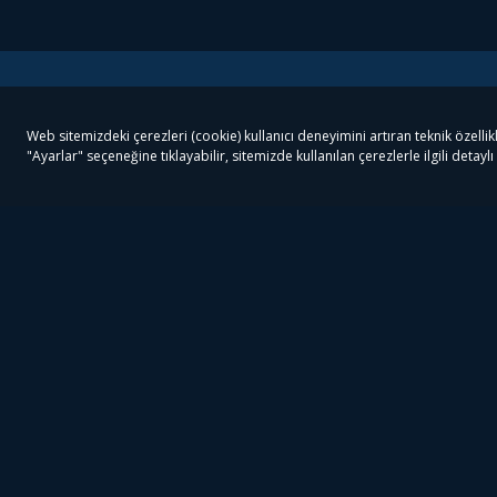
Tivibu
Tivibu Paketler
Ön
Tivibu Android TV
Tivibu GO Süper Paket
Her
Tivibu Nedir?
Tivibu GO Sinema Paketi
Can
Tivibu Kampanyaları
Tivibu Ev Süper Paket
Fil
Bize Ulaşın
Tivibu Ev Sinema Paketi
The
Destek
Tivibu Uydu Süper Paket
The
Ticari Tivibu
Tivibu Uydu Aile Paketi
Dex