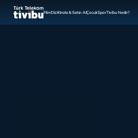
Film
Dizi
Kirala & Satın Al
Çocuk
Spor
Tivibu Nedir?