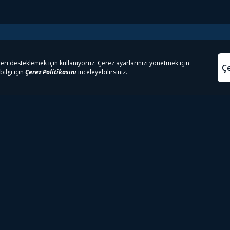
e Çıkanlar
Yasa
kesten Önce İzle | Dizi
Beacon 23 İzle
Aydınl
lı TV
Bullet Train İzle
Kullanı
m İzle
Spor İçerikleri
Çerez P
 Rookie İzle
Tivibu Spor Canlı İzle
Çerez A
 Walking Dead İzle
TRT1 Canlı İzle
ter İzle