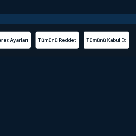
l Metinler
Tivibu’yu İndir
atma Metni
m Koşulları
Sosyal Medyada Tivibu
olitikası
yarları
Erişilebilirlik