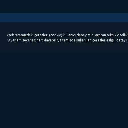
Tivibu
Tivibu Paketler
Ön
Tivibu Android TV
Tivibu GO Süper Paket
Her
Tivibu Nedir?
Tivibu GO Sinema Paketi
Can
Tivibu Kampanyaları
Tivibu Ev Süper Paket
Fil
Bize Ulaşın
Tivibu Ev Sinema Paketi
The
Destek
Tivibu Uydu Süper Paket
The
Ticari Tivibu
Tivibu Uydu Aile Paketi
Dex