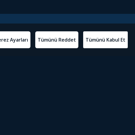
l Metinler
Tivibu’yu İndir
atma Metni
m Koşulları
Sosyal Medyada Tivibu
olitikası
yarları
Erişilebilirlik