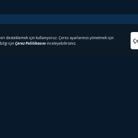
e Çıkanlar
Yasa
kesten Önce İzle | Dizi
Beacon 23 İzle
Aydınl
lı TV
Bullet Train İzle
Kullanı
m İzle
Spor İçerikleri
Çerez P
 Rookie İzle
Tivibu Spor Canlı İzle
Çerez A
 Walking Dead İzle
TRT1 Canlı İzle
ter İzle