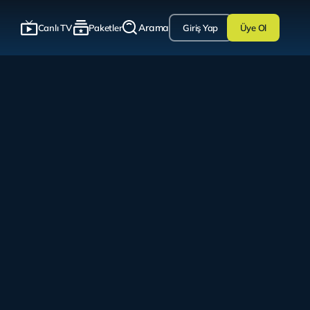
Arama
Canlı TV
Paketler
Giriş Yap
Üye Ol