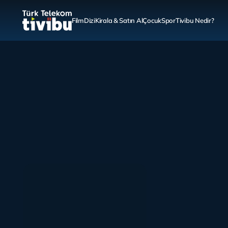
Film
Dizi
Kirala & Satın Al
Çocuk
Spor
Tivibu Nedir?