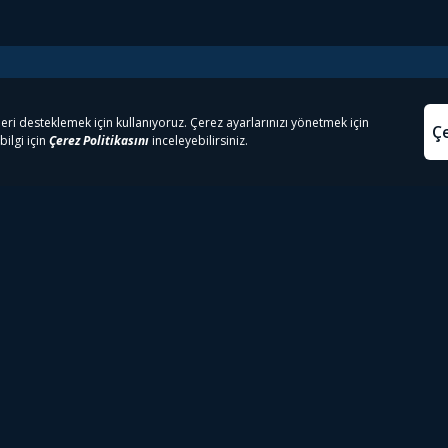
e Çıkanlar
Yasa
kesten Önce İzle | Dizi
Beacon 23 İzle
Aydınl
lı TV
Bullet Train İzle
Kullanı
m İzle
Spor İçerikleri
Çerez P
 Rookie İzle
Tivibu Spor Canlı İzle
Çerez A
 Walking Dead İzle
TRT1 Canlı İzle
ter İzle