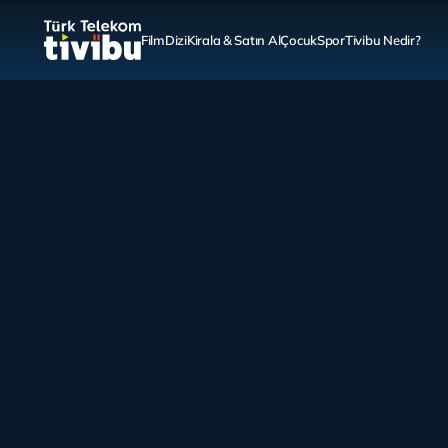
Film
Dizi
Kirala & Satın Al
Çocuk
Spor
Tivibu Nedir?