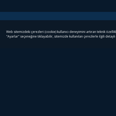
Tivibu
Tivibu Paketler
Ön
Tivibu Android TV
Tivibu GO Süper Paket
Her
Tivibu Nedir?
Tivibu GO Sinema Paketi
Can
Tivibu Kampanyaları
Tivibu Ev Süper Paket
Fil
Bize Ulaşın
Tivibu Ev Sinema Paketi
The
Destek
Tivibu Uydu Süper Paket
The
Ticari Tivibu
Tivibu Uydu Aile Paketi
Dex