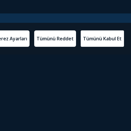
l Metinler
Tivibu’yu İndir
atma Metni
m Koşulları
Sosyal Medyada Tivibu
olitikası
yarları
Erişilebilirlik