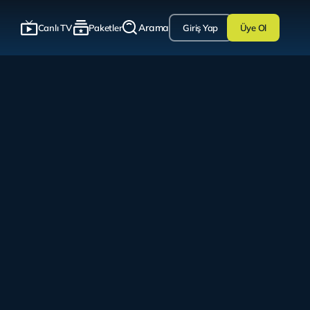
Arama
Canlı TV
Paketler
Giriş Yap
Üye Ol