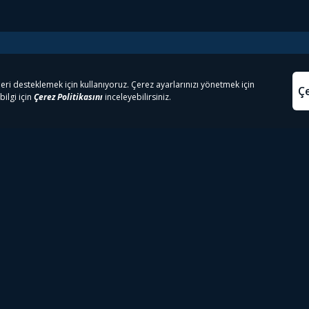
e Çıkanlar
Yasa
kesten Önce İzle | Dizi
Beacon 23 İzle
Aydınl
lı TV
Bullet Train İzle
Kullanı
m İzle
Spor İçerikleri
Çerez P
 Rookie İzle
Tivibu Spor Canlı İzle
Çerez A
 Walking Dead İzle
TRT1 Canlı İzle
ter İzle