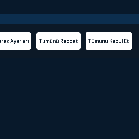
l Metinler
Tivibu’yu İndir
atma Metni
m Koşulları
Sosyal Medyada Tivibu
olitikası
yarları
Erişilebilirlik