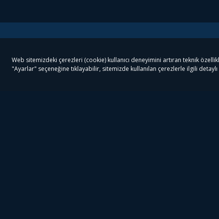
Tivibu
Tivibu Paketler
Ön
Tivibu Android TV
Tivibu GO Süper Paket
Her
Tivibu Nedir?
Tivibu GO Sinema Paketi
Can
Tivibu Kampanyaları
Tivibu Ev Süper Paket
Fil
Bize Ulaşın
Tivibu Ev Sinema Paketi
The
Destek
Tivibu Uydu Süper Paket
The
Ticari Tivibu
Tivibu Uydu Aile Paketi
Dex