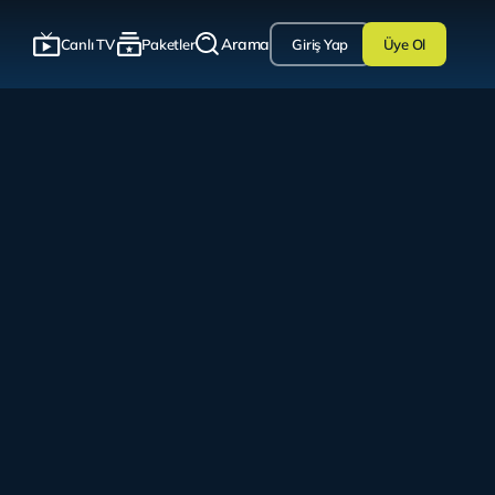
Arama
Canlı TV
Paketler
Giriş Yap
Üye Ol