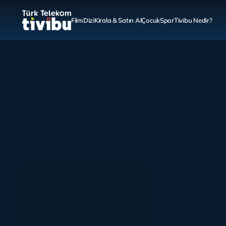
Film
Dizi
Kirala & Satın Al
Çocuk
Spor
Tivibu Nedir?