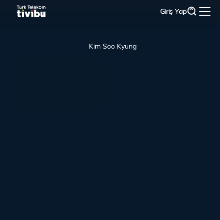
Giriş Yap
Kim Soo Kyung