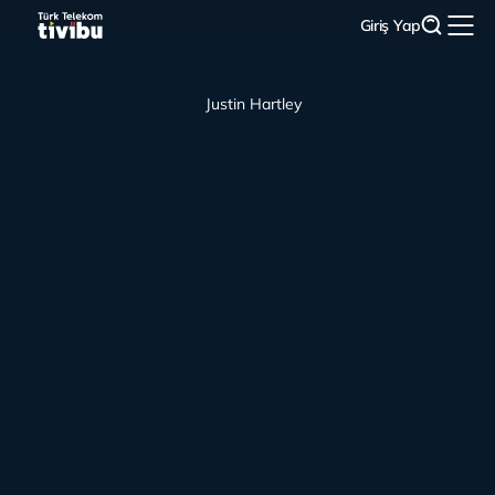
Giriş Yap
Justin Hartley