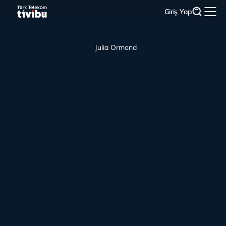
Giriş Yap
Julia Ormond