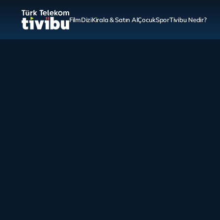
Film
Dizi
Kirala & Satın Al
Çocuk
Spor
Tivibu Nedir?