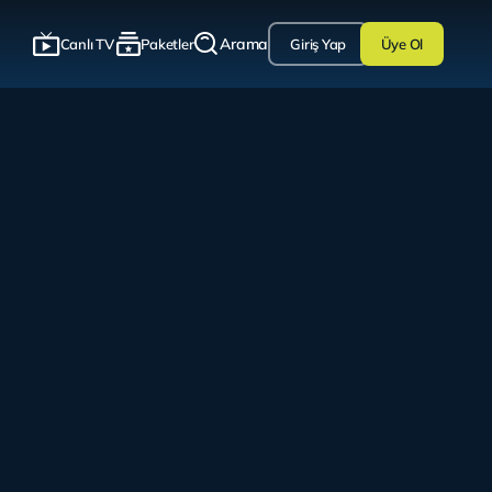
Arama
Canlı TV
Paketler
Giriş Yap
Üye Ol