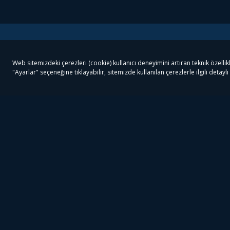
Tivibu
Tivibu Paketler
Ön
Tivibu Android TV
Tivibu GO Süper Paket
Her
Tivibu Nedir?
Tivibu GO Sinema Paketi
Can
Tivibu Kampanyaları
Tivibu Ev Süper Paket
Fil
Bize Ulaşın
Tivibu Ev Sinema Paketi
The
Destek
Tivibu Uydu Süper Paket
The
Ticari Tivibu
Tivibu Uydu Aile Paketi
Dex