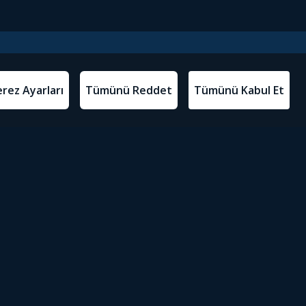
l Metinler
Tivibu’yu İndir
atma Metni
m Koşulları
Sosyal Medyada Tivibu
olitikası
yarları
Erişilebilirlik