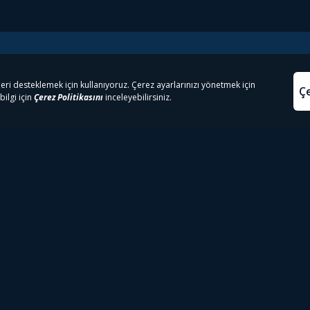
e Çıkanlar
Yasa
kesten Önce İzle | Dizi
Beacon 23 İzle
Aydınl
lı TV
Bullet Train İzle
Kullanı
m İzle
Spor İçerikleri
Çerez P
 Rookie İzle
Tivibu Spor Canlı İzle
Çerez A
 Walking Dead İzle
TRT1 Canlı İzle
ter İzle