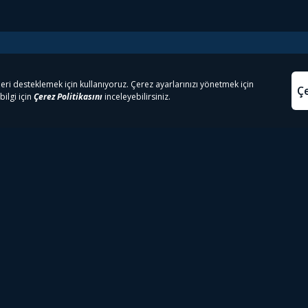
e Çıkanlar
Yasa
kesten Önce İzle | Dizi
Beacon 23 İzle
Aydınl
lı TV
Bullet Train İzle
Kullanı
m İzle
Spor İçerikleri
Çerez P
 Rookie İzle
Tivibu Spor Canlı İzle
Çerez A
 Walking Dead İzle
TRT1 Canlı İzle
ter İzle