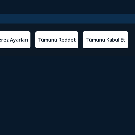
l Metinler
Tivibu’yu İndir
atma Metni
m Koşulları
Sosyal Medyada Tivibu
olitikası
yarları
Erişilebilirlik