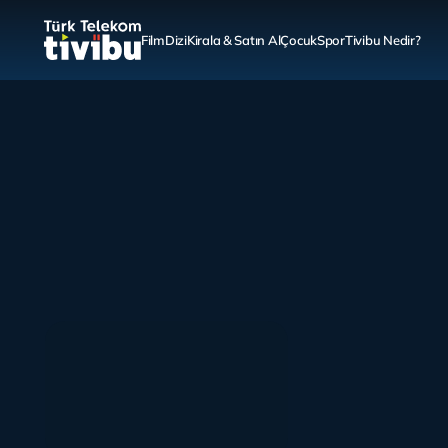
Film
Dizi
Kirala & Satın Al
Çocuk
Spor
Tivibu Nedir?