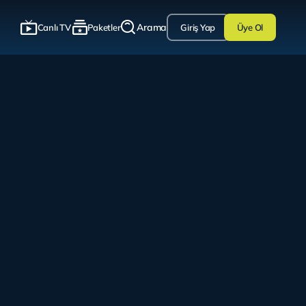
Arama
Canlı TV
Paketler
Giriş Yap
Üye Ol