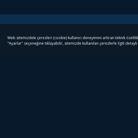
Tivibu
Tivibu Paketler
Ön
Tivibu Android TV
Tivibu GO Süper Paket
Her
Tivibu Nedir?
Tivibu GO Sinema Paketi
Can
Tivibu Kampanyaları
Tivibu Ev Süper Paket
Fil
Bize Ulaşın
Tivibu Ev Sinema Paketi
The
Destek
Tivibu Uydu Süper Paket
The
Ticari Tivibu
Tivibu Uydu Aile Paketi
Dex