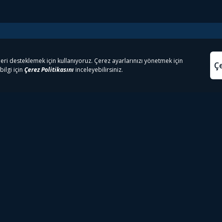
e Çıkanlar
Yasa
kesten Önce İzle | Dizi
Beacon 23 İzle
Aydınl
lı TV
Bullet Train İzle
Kullanı
m İzle
Spor İçerikleri
Çerez P
 Rookie İzle
Tivibu Spor Canlı İzle
Çerez A
 Walking Dead İzle
TRT1 Canlı İzle
ter İzle