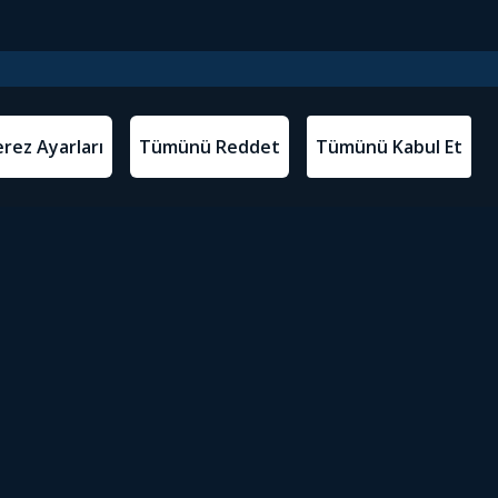
l Metinler
Tivibu’yu İndir
atma Metni
m Koşulları
Sosyal Medyada Tivibu
olitikası
yarları
Erişilebilirlik