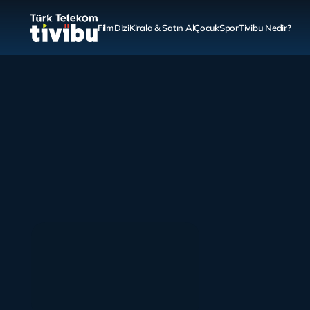
Film
Dizi
Kirala & Satın Al
Çocuk
Spor
Tivibu Nedir?