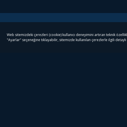
Tivibu
Tivibu Paketler
Ön
Tivibu Android TV
Tivibu GO Süper Paket
Her
Tivibu Nedir?
Tivibu GO Sinema Paketi
Can
Tivibu Kampanyaları
Tivibu Ev Süper Paket
Fil
Bize Ulaşın
Tivibu Ev Sinema Paketi
The
Destek
Tivibu Uydu Süper Paket
The
Ticari Tivibu
Tivibu Uydu Aile Paketi
Dex