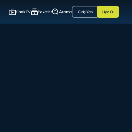
Arama
Canlı TV
Paketler
Giriş Yap
Üye Ol