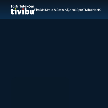
Film
Dizi
Kirala & Satın Al
Çocuk
Spor
Tivibu Nedir?