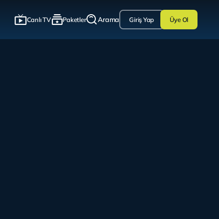
Arama
Canlı TV
Paketler
Giriş Yap
Üye Ol