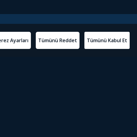
l Metinler
Tivibu’yu İndir
atma Metni
m Koşulları
Sosyal Medyada Tivibu
olitikası
yarları
Erişilebilirlik