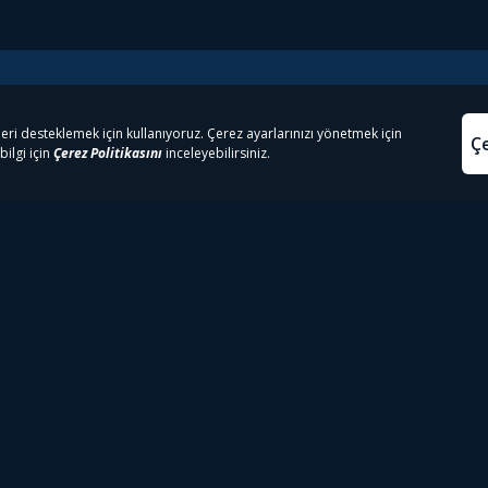
e Çıkanlar
Yasa
kesten Önce İzle | Dizi
Beacon 23 İzle
Aydınl
lı TV
Bullet Train İzle
Kullanı
m İzle
Spor İçerikleri
Çerez P
 Rookie İzle
Tivibu Spor Canlı İzle
Çerez A
 Walking Dead İzle
TRT1 Canlı İzle
ter İzle