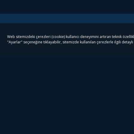
Tivibu
Tivibu Paketler
Ön
Tivibu Android TV
Tivibu GO Süper Paket
Her
Tivibu Nedir?
Tivibu GO Sinema Paketi
Can
Tivibu Kampanyaları
Tivibu Ev Süper Paket
Fil
Bize Ulaşın
Tivibu Ev Sinema Paketi
The
Destek
Tivibu Uydu Süper Paket
The
Ticari Tivibu
Tivibu Uydu Aile Paketi
Dex