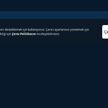
e Çıkanlar
Yasa
kesten Önce İzle | Dizi
Beacon 23 İzle
Aydınl
lı TV
Bullet Train İzle
Kullanı
m İzle
Spor İçerikleri
Çerez P
 Rookie İzle
Tivibu Spor Canlı İzle
Çerez A
 Walking Dead İzle
TRT1 Canlı İzle
ter İzle