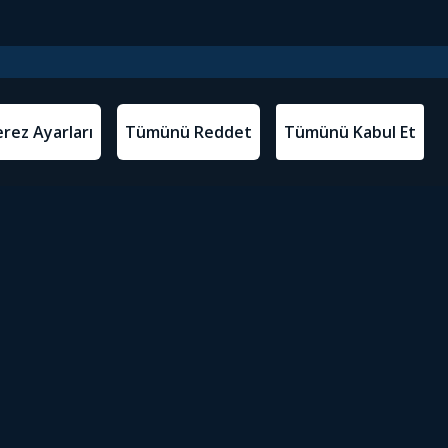
l Metinler
Tivibu’yu İndir
atma Metni
m Koşulları
Sosyal Medyada Tivibu
olitikası
yarları
Erişilebilirlik