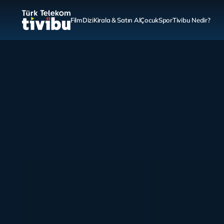
Film
Dizi
Kirala & Satın Al
Çocuk
Spor
Tivibu Nedir?