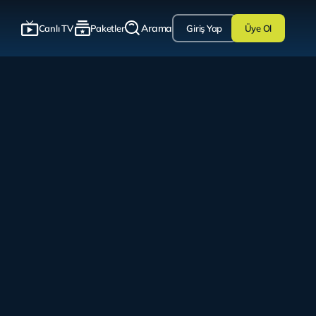
Arama
Canlı TV
Paketler
Giriş Yap
Üye Ol