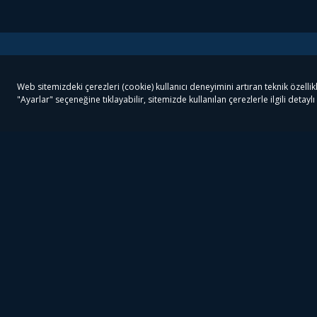
Tivibu
Tivibu Paketler
Ön
Tivibu Android TV
Tivibu GO Süper Paket
Her
Tivibu Nedir?
Tivibu GO Sinema Paketi
Can
Tivibu Kampanyaları
Tivibu Ev Süper Paket
Fil
Bize Ulaşın
Tivibu Ev Sinema Paketi
The
Destek
Tivibu Uydu Süper Paket
The
Ticari Tivibu
Tivibu Uydu Aile Paketi
Dex